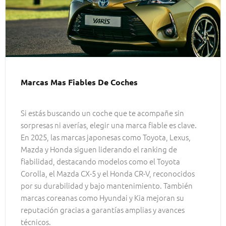
Marcas Mas Fiables De Coches
Si estás buscando un coche que te acompañe sin
sorpresas ni averías, elegir una marca fiable es clave.
En 2025, las marcas japonesas como Toyota, Lexus,
Mazda y Honda siguen liderando el ranking de
fiabilidad, destacando modelos como el Toyota
Corolla, el Mazda CX-5 y el Honda CR-V, reconocidos
por su durabilidad y bajo mantenimiento. También
marcas coreanas como Hyundai y Kia mejoran su
reputación gracias a garantías amplias y avances
técnicos.