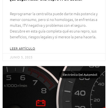
Reprogramar la centralita puede darte más potencia y
menor consumo, pero si no homologas, te enfrentas a
multas, ITV negativa y problemas con el seguro.
Descubre en esta guía completa qué es una repro, sus
beneficios, riesgos legales y si merece la pena hacerla.
LEER ARTÍCULO
JUNIO 5, 2025
Electrónica Del Automóvil