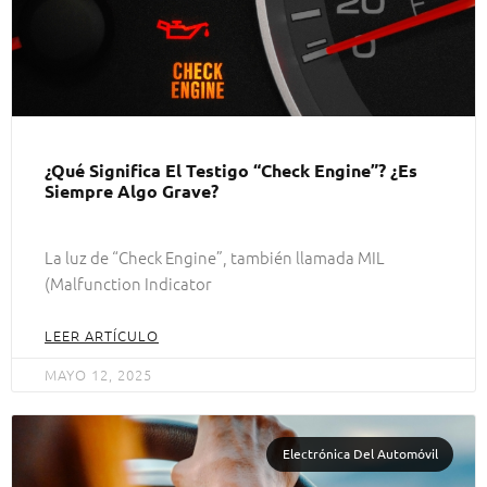
¿Qué Significa El Testigo “Check Engine”? ¿Es
Siempre Algo Grave?
La luz de “Check Engine”, también llamada MIL
(Malfunction Indicator
LEER ARTÍCULO
MAYO 12, 2025
Electrónica Del Automóvil