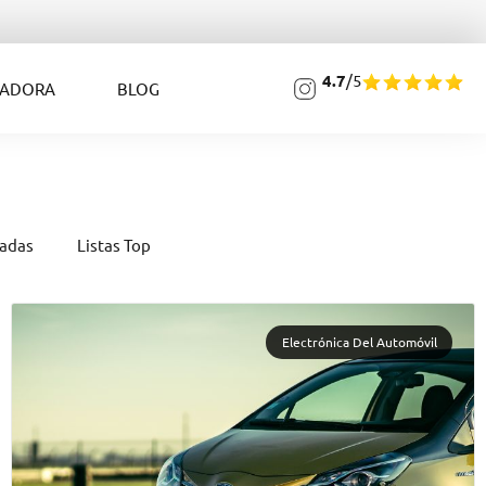
4.7
/5
LADORA
BLOG
zadas
Listas Top
Electrónica Del Automóvil