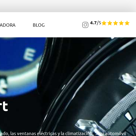
4.7
/5
LADORA
BLOG
rt
do, las ventanas eléctricas y la climatización. Si su automóvil