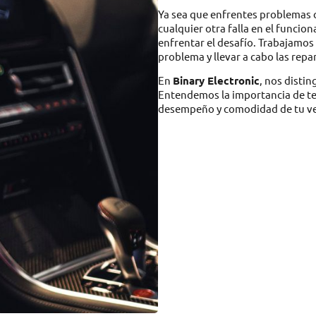
Ya sea que enfrentes problemas 
cualquier otra falla en el funci
enfrentar el desafío. Trabajamos
problema y llevar a cabo las repa
En
Binary Electronic
, nos disti
Entendemos la importancia de te
desempeño y comodidad de tu ve