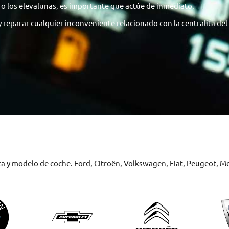
e o los elevalunas, es importante que actúe de inmediato.
 reparar cualquier inconveniente relacionado con la centralita del
ca y modelo de coche. Ford, Citroën, Volkswagen, Fiat, Peugeot, 