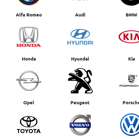
Alfa Romeo
Audi
BMW
Honda
Hyundai
Kia
Opel
Peugeot
Porsch