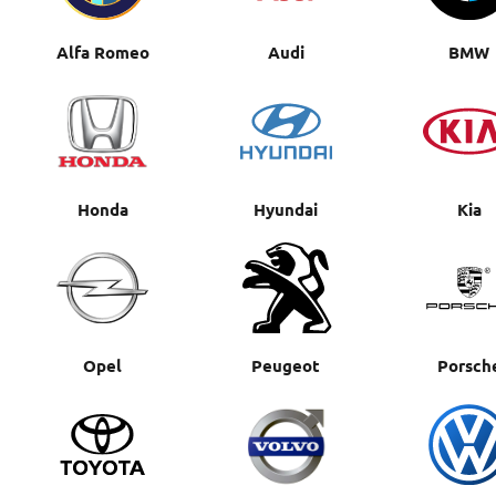
Alfa Romeo
Audi
BMW
Honda
Hyundai
Kia
Opel
Peugeot
Porsch