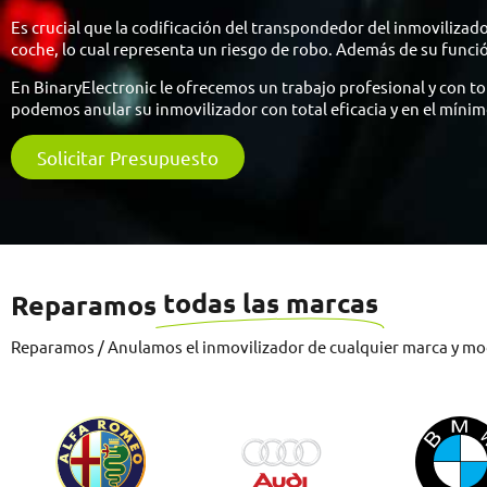
Es crucial que la codificación del transpondedor del inmovilizad
coche, lo cual representa un riesgo de robo. Además de su func
En BinaryElectronic le ofrecemos un trabajo profesional y con tot
podemos anular su inmovilizador con total eficacia y en el míni
Solicitar Presupuesto
todas las marcas
Reparamos
Reparamos / Anulamos el inmovilizador de cualquier marca y mod