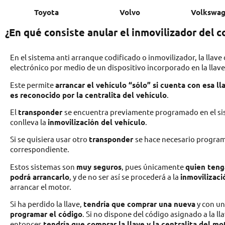
Toyota
Volvo
Volkswa
¿En qué consiste anular el inmovilizador del 
En el sistema anti arranque codificado o inmovilizador, la llav
electrónico por medio de un dispositivo incorporado en la llav
Este permite
arrancar el vehículo “sólo” si cuenta con esa ll
es reconocido por la centralita del vehículo
.
El
transponder
se encuentra previamente programado en el sis
conlleva la
inmovilización del vehículo
.
Si se quisiera usar otro
transponder
se hace necesario program
correspondiente.
Estos sistemas son
muy seguros
, pues únicamente
quien tenga
podrá arrancarlo
, y de no ser así se procederá a la
inmovilizaci
arrancar el motor.
Si ha perdido la llave,
tendría que comprar una nueva
y con un
programar el código
. Si no dispone del código asignado a la ll
entonces
tendría que comprar la llave y la centralita del mo