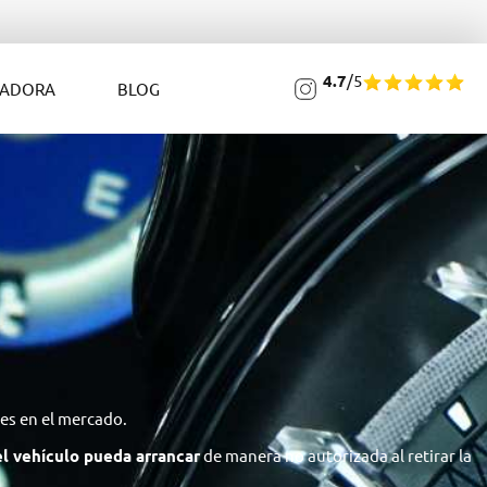
4.7
/5
LADORA
BLOG
es en el mercado.
el vehículo pueda arrancar
de manera no autorizada al retirar la