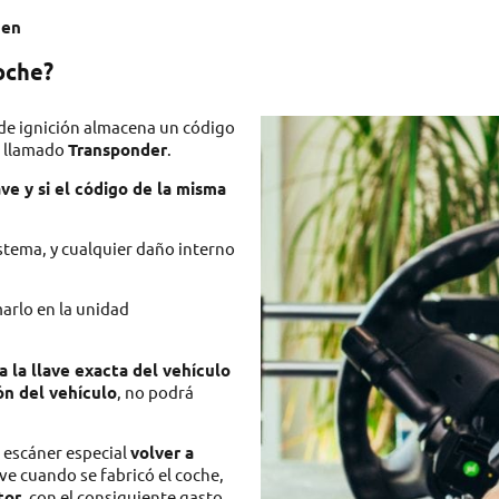
gen
coche?
e de ignición almacena un código
e llamado
Transponder
.
ave y si el código de la misma
tema, y cualquier daño interno
arlo en la unidad
 la llave exacta del vehículo
ón del vehículo
, no podrá
 escáner especial
volver a
ave cuando se fabricó el coche,
tor
, con el consiguiente gasto