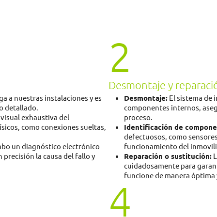
2
Desmontaje y reparaci
ga a nuestras instalaciones y es
Desmontaje:
El sistema de 
o detallado.
componentes internos, asegu
visual exhaustiva del
proceso.
ísicos, como conexiones sueltas,
Identificación de compone
defectuosos, como sensores,
abo un diagnóstico electrónico
funcionamiento del inmovili
precisión la causa del fallo y
Reparación o sustitución:
L
cuidadosamente para garant
funcione de manera óptima y
4