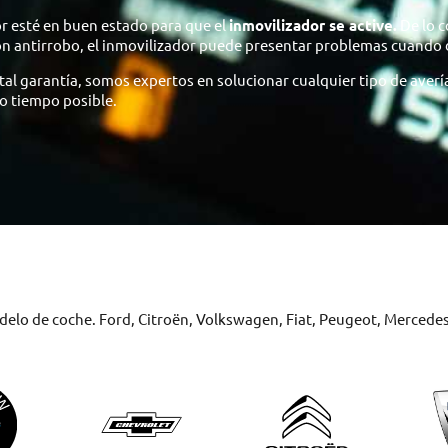
or esté en buen estado para que el
inmovilizador se active.
De lo c
ión antirrobo, el inmovilizador puede presentar problemas cuando
al garantía, somos expertos en solucionar cualquier tipo de averías
mo tiempo posible.
elo de coche. Ford, Citroën, Volkswagen, Fiat, Peugeot, Mercedes