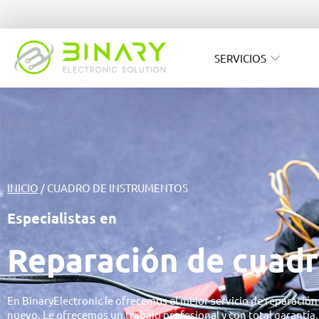
SERVICIOS
INICIO
/ CUADRO DE INSTRUMENTOS
Especialistas en
Reparación de cuadr
En BinaryElectronic le ofrecemos el mejor servicio de reparaci
nuevo. Le ofrecemos un trabajo profesional y con total garantía, 