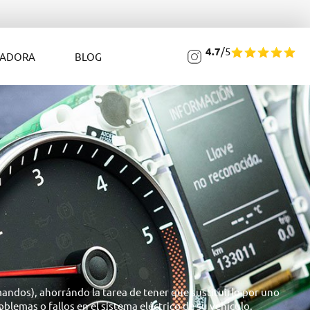
4.7
/5
LADORA
BLOG
ndos), ahorrándo la tarea de tener que sustituirlo por uno
blemas o fallos en el sistema eléctrico de su vehículo.