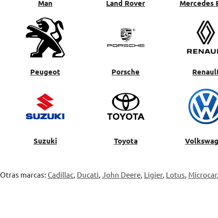
Man
Land Rover
Mercedes 
Peugeot
Porsche
Renaul
Suzuki
Toyota
Volkswa
Otras marcas:
Cadillac
,
Ducati
,
John Deere
,
Ligier
,
Lotus
,
Microcar