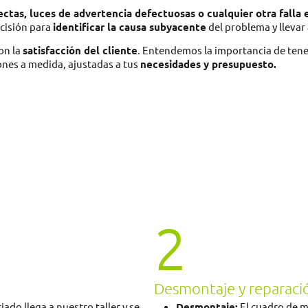
rectas, luces de advertencia defectuosas o cualquier otra falla
ecisión para
identificar la causa subyacente
del problema y llevar
on la
satisfacción del cliente
. Entendemos la importancia de ten
ones a medida, ajustadas a tus
necesidades y presupuesto.
2
Desmontaje y reparaci
do llega a nuestro taller y se
Desmontaje:
El cuadro de m