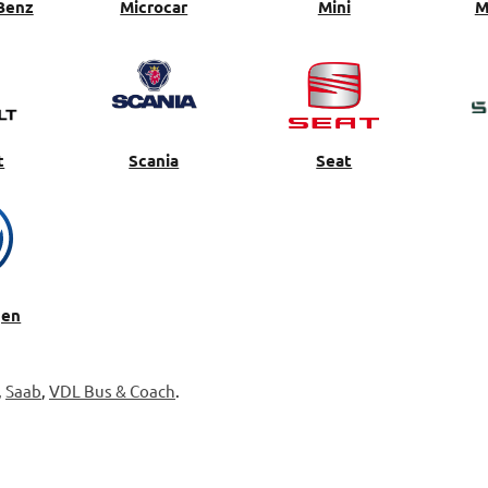
Benz
Microcar
Mini
M
t
Scania
Seat
gen
,
Saab
,
VDL Bus & Coach
.