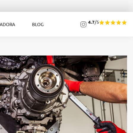
4.7
/5
LADORA
BLOG