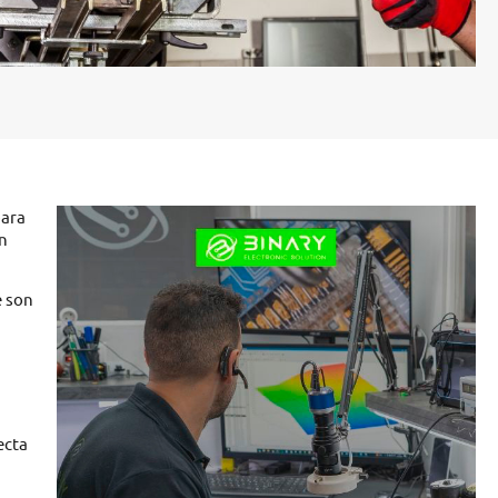
para
an
e son
ecta