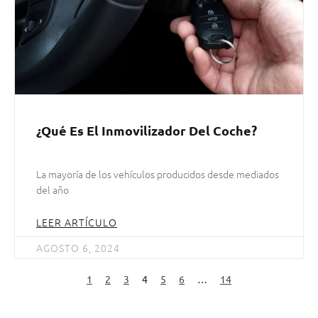
¿Qué Es El Inmovilizador Del Coche?
La mayoría de los vehículos producidos desde mediados
del año
LEER ARTÍCULO
AGOSTO 6, 2024
1
2
3
4
5
6
…
14