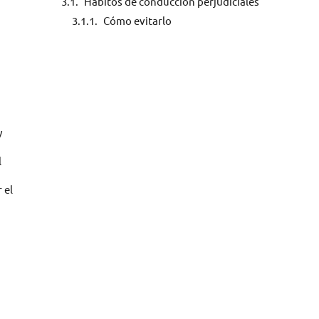
Hábitos de conducción perjudiciales
Cómo evitarlo
y
l
 el