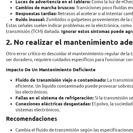
Luces de advertencia en el tablero:
Como la luz de «Chec
Cambios de marcha bruscos:
Transiciones poco fluidas e
Respuestas tardías:
Retrasos al acelerar o al intentar cam
Ruido inusual:
Zumbidos o golpeteos provenientes de la c
Estas señales suelen indicar problemas en la electrónica, como
transmisión (TCM) dañada.
Ignorar estos síntomas puede agr
2. No realizar el mantenimiento ad
Otro error crítico es descuidar el mantenimiento regular de l
ser duradero, requiere cuidados específicos para funcionar cor
Impacto De Un Mantenimiento Deficiente
Fluido de transmisión viejo o contaminado:
La transmisi
eficiente. Un líquido contaminado puede provocar sobrec
los electrónicos.
Fallas en el sistema de refrigeración:
Si la transmisión s
Conexiones eléctricas desgastadas:
El polvo, la sucieda
sistemas electrónicos.
Recomendaciones
Cambia el fluido de transmisión según las especificaciones