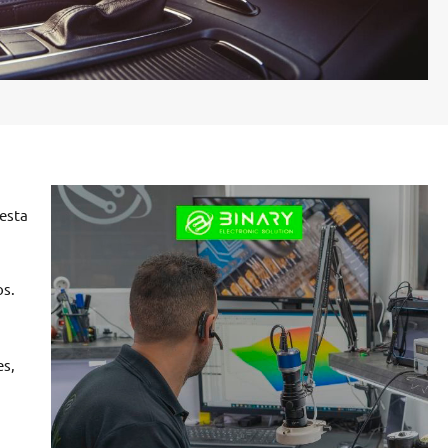
uesta
os.
es,