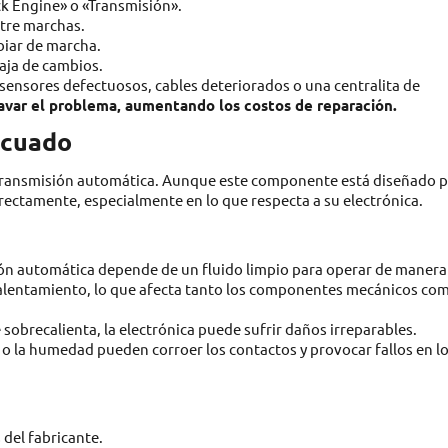
k Engine» o «Transmisión».
ntre marchas.
biar de marcha.
aja de cambios.
 sensores defectuosos, cables deteriorados o una centralita de
avar el problema, aumentando los costos de reparación.
ecuado
a transmisión automática. Aunque este componente está diseñado 
rectamente, especialmente en lo que respecta a su electrónica.
ón automática depende de un fluido limpio para operar de manera
alentamiento, lo que afecta tanto los componentes mecánicos co
e sobrecalienta, la electrónica puede sufrir daños irreparables.
d o la humedad pueden corroer los contactos y provocar fallos en l
 del fabricante.