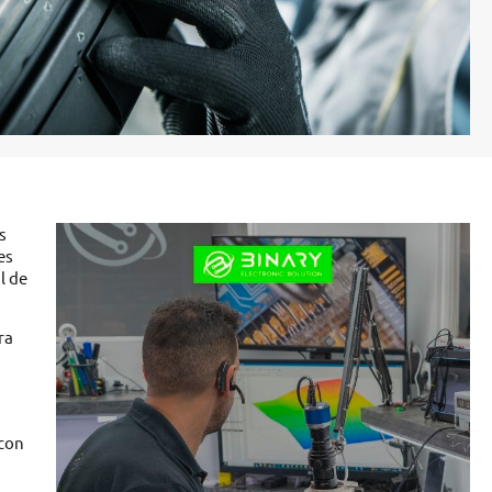
es
es
l de
ra
 con