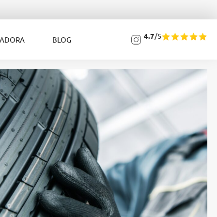
4.7
/5
LADORA
BLOG