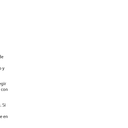
de
o y
egir
n con
 Si
he en