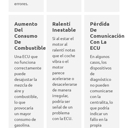
errores.
Aumento
Ralentí
Pérdida
Del
Inestable
De
Consumo
Comunicación
Si al estar el
De
Con La
motor al
Combustible
ECU
ralentí notas
que el coche
Una ECU que
En algunos
vibra o el
no funciona
casos, los
motor
correctamente
dispositivos
parece
puede
de
acelerarse o
desajustar la
diagnóstico
desacelerarse
mezcla de
no pueden
de manera
aire y
comunicarse
irregular,
combustible,
con la
podría ser
lo que
centralita, lo
señal de un
provocaría
que podría
problema
un mayor
indicar un
con la ECU.
consumo de
fallo en la
gasolina.
propia