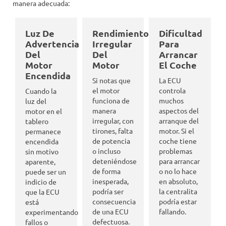
manera adecuada:
Luz De
Rendimiento
Dificultad
Advertencia
Irregular
Para
Del
Del
Arrancar
Motor
Motor
El Coche
Encendida
Si notas que
La ECU
el motor
controla
Cuando la
funciona de
muchos
luz del
manera
aspectos del
motor en el
irregular, con
arranque del
tablero
tirones, falta
motor. Si el
permanece
de potencia
coche tiene
encendida
o incluso
problemas
sin motivo
deteniéndose
para arrancar
aparente,
de forma
o no lo hace
puede ser un
inesperada,
en absoluto,
indicio de
podría ser
la centralita
que la ECU
consecuencia
podría estar
está
de una ECU
fallando.
experimentando
defectuosa.
fallos o