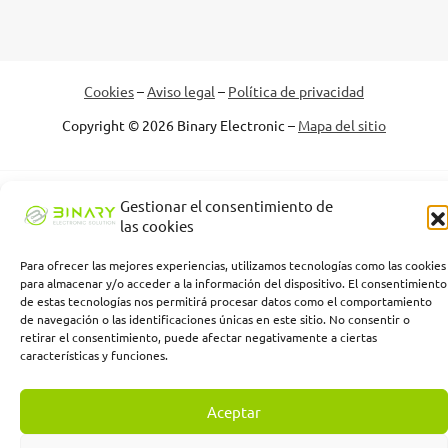
Cookies
–
Aviso legal
–
Política de privacidad
Copyright © 2026 Binary Electronic –
Mapa del sitio
Binary Electronic Solution empresa beneficiaria, ha recibido una
Gestionar el consentimiento de
subvención de la Consejería de Empleo, Empresa y Trabajo
las cookies
Autónomo de la Junta de Andalucía, financiada por la Unión
Europea con cargo al Programa FSE+ Andalucía 2021-2027,
Para ofrecer las mejores experiencias, utilizamos tecnologías como las cookies
para almacenar y/o acceder a la información del dispositivo. El consentimiento
enmarcada en el Programa Emplea-T, para la inserción laboral y el
de estas tecnologías nos permitirá procesar datos como el comportamiento
fomento de la contratación en el ámbito de la Comunidad
de navegación o las identificaciones únicas en este sitio. No consentir o
Autónoma de Andalucía. Línea 2. Incentivo a la segunda o
retirar el consentimiento, puede afectar negativamente a ciertas
sucesivas contrataciones indefinidas ordinarias por parte de
características y funciones.
personas trabajadoras autónomas, y a cualquier contratación
indefinida ordinaria por parte de pymes.
Aceptar