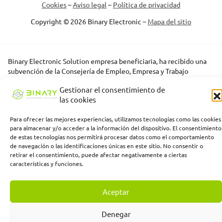
Cookies
–
Aviso legal
–
Política de privacidad
Copyright © 2026 Binary Electronic –
Mapa del sitio
Binary Electronic Solution empresa beneficiaria, ha recibido una
subvención de la Consejería de Empleo, Empresa y Trabajo
Autónomo de la Junta de Andalucía, financiada por la Unión
Gestionar el consentimiento de
Europea con cargo al Programa FSE+ Andalucía 2021-2027,
las cookies
enmarcada en el Programa Emplea-T, para la inserción laboral y el
fomento de la contratación en el ámbito de la Comunidad
Para ofrecer las mejores experiencias, utilizamos tecnologías como las cookies
Autónoma de Andalucía. Línea 2. Incentivo a la segunda o
para almacenar y/o acceder a la información del dispositivo. El consentimiento
sucesivas contrataciones indefinidas ordinarias por parte de
de estas tecnologías nos permitirá procesar datos como el comportamiento
personas trabajadoras autónomas, y a cualquier contratación
de navegación o las identificaciones únicas en este sitio. No consentir o
indefinida ordinaria por parte de pymes.
retirar el consentimiento, puede afectar negativamente a ciertas
características y funciones.
Aceptar
Denegar