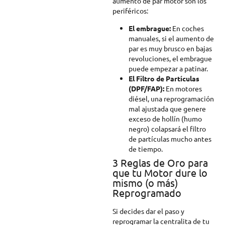
aumento de par motor son los
periféricos:
El embrague:
En coches
manuales, si el aumento de
par es muy brusco en bajas
revoluciones, el embrague
puede empezar a patinar.
El Filtro de Partículas
(DPF/FAP):
En motores
diésel, una reprogramación
mal ajustada que genere
exceso de hollín (humo
negro) colapsará el filtro
de partículas mucho antes
de tiempo.
3 Reglas de Oro para
que tu Motor dure lo
mismo (o más)
Reprogramado
Si decides dar el paso y
reprogramar la centralita de tu