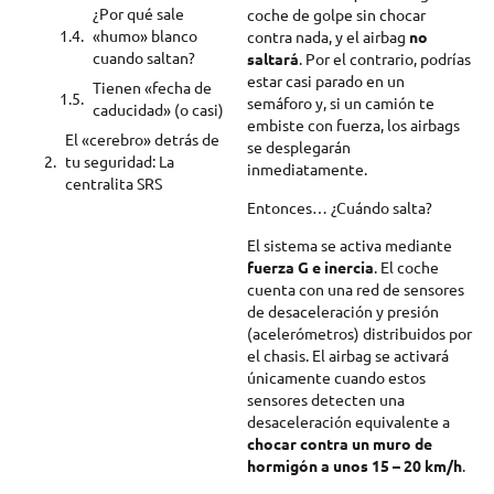
¿Por qué sale
coche de golpe sin chocar
«humo» blanco
contra nada, y el airbag
no
cuando saltan?
saltará
. Por el contrario, podrías
estar casi parado en un
Tienen «fecha de
semáforo y, si un camión te
caducidad» (o casi)
embiste con fuerza, los airbags
El «cerebro» detrás de
se desplegarán
tu seguridad: La
inmediatamente.
centralita SRS
Entonces… ¿Cuándo salta?
El sistema se activa mediante
fuerza G e inercia
. El coche
cuenta con una red de sensores
de desaceleración y presión
(acelerómetros) distribuidos por
el chasis. El airbag se activará
únicamente cuando estos
sensores detecten una
desaceleración equivalente a
chocar contra un muro de
hormigón a unos 15 – 20 km/h
.