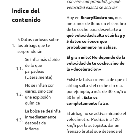
con aire comprimido?
,
¿a qué
velocidad exacta se activa?
Índice del
Hoy en
BinaryElectronic
, nos
contenido
metemos de lleno en el cerebro
de tu coche para desvelarte
a
qué velocidad salta el airbag y
5 Datos curiosos sobre
5 datos curiosos que
los airbags que te
probablemente no sabías
.
sorprenderán
El gran mito: No depende de la
Se infla más rápido
velocidad de tu coche, sino de
de lo que
la «deceleración»
parpadeas
(Literalmente)
Existe la falsa creencia de que el
No se inflan con
airbag salta si el coche circula,
«aire», sino con
por ejemplo, a más de 30 km/h o
una explosión
50 km/h.
Esto es
química
completamente falso.
La bolsa se desinfla
El airbag no se activa mirando el
inmediatamente
velocímetro. Podrías ir a 120
después de
km/h por la autopista, dar un
inflarse
frenazo brutal que detenga el