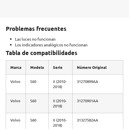
Problemas frecuentes
Las luces no funcionan
Los indicadores analógicos no funcionan
Tabla de compatibilidades
Marca
Modelo
Serie
Número Original
Volvo
S60
II (2010-
31270899AA
2018)
Volvo
S60
II (2010-
31270901AA
2018)
Volvo
S60
II (2010-
31327582AA
2018)