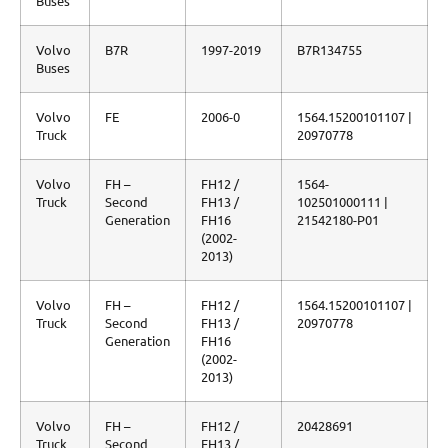
Buses
Volvo
B7R
1997-2019
B7R134755
Buses
Volvo
FE
2006-0
1564.15200101107 |
Truck
20970778
Volvo
FH –
FH12 /
1564-
Truck
Second
FH13 /
102501000111 |
Generation
FH16
21542180-P01
(2002-
2013)
Volvo
FH –
FH12 /
1564.15200101107 |
Truck
Second
FH13 /
20970778
Generation
FH16
(2002-
2013)
Volvo
FH –
FH12 /
20428691
Truck
Second
FH13 /