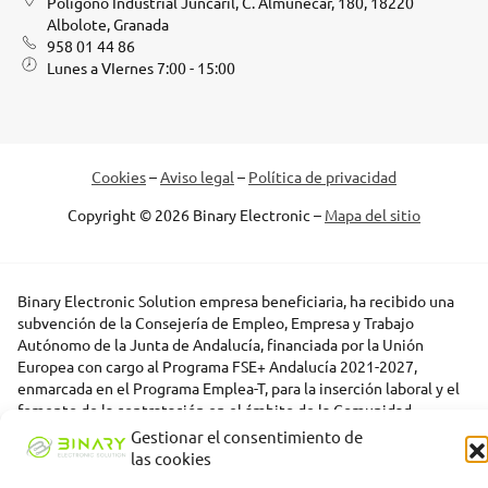
Polígono Industrial Juncaril, C. Almuñecar, 180, 18220
Albolote, Granada
958 01 44 86
Lunes a VIernes 7:00 - 15:00
Cookies
–
Aviso legal
–
Política de privacidad
Copyright © 2026 Binary Electronic –
Mapa del sitio
Binary Electronic Solution empresa beneficiaria, ha recibido una
subvención de la Consejería de Empleo, Empresa y Trabajo
Autónomo de la Junta de Andalucía, financiada por la Unión
Europea con cargo al Programa FSE+ Andalucía 2021-2027,
enmarcada en el Programa Emplea-T, para la inserción laboral y el
fomento de la contratación en el ámbito de la Comunidad
Autónoma de Andalucía. Línea 2. Incentivo a la segunda o
Gestionar el consentimiento de
sucesivas contrataciones indefinidas ordinarias por parte de
las cookies
personas trabajadoras autónomas, y a cualquier contratación