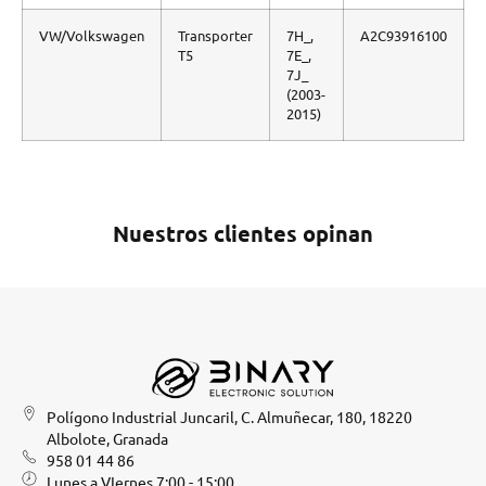
VW/Volkswagen
Transporter
7H_,
A2C93916100
T5
7E_,
7J_
(2003-
2015)
Nuestros clientes opinan
Polígono Industrial Juncaril, C. Almuñecar, 180, 18220
Albolote, Granada
958 01 44 86
Lunes a VIernes 7:00 - 15:00