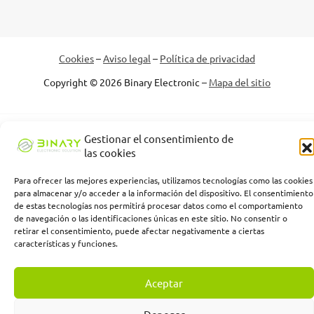
Cookies
–
Aviso legal
–
Política de privacidad
Copyright © 2026 Binary Electronic –
Mapa del sitio
Binary Electronic Solution empresa beneficiaria, ha recibido una
Gestionar el consentimiento de
subvención de la Consejería de Empleo, Empresa y Trabajo
las cookies
Autónomo de la Junta de Andalucía, financiada por la Unión
Europea con cargo al Programa FSE+ Andalucía 2021-2027,
Para ofrecer las mejores experiencias, utilizamos tecnologías como las cookies
para almacenar y/o acceder a la información del dispositivo. El consentimiento
enmarcada en el Programa Emplea-T, para la inserción laboral y el
de estas tecnologías nos permitirá procesar datos como el comportamiento
fomento de la contratación en el ámbito de la Comunidad
de navegación o las identificaciones únicas en este sitio. No consentir o
Autónoma de Andalucía. Línea 2. Incentivo a la segunda o
retirar el consentimiento, puede afectar negativamente a ciertas
sucesivas contrataciones indefinidas ordinarias por parte de
características y funciones.
personas trabajadoras autónomas, y a cualquier contratación
indefinida ordinaria por parte de pymes.
Aceptar