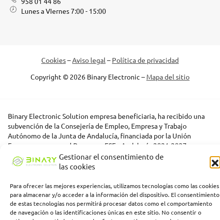
958 01 44 86
Lunes a VIernes 7:00 - 15:00
Cookies
–
Aviso legal
–
Política de privacidad
Copyright © 2026 Binary Electronic –
Mapa del sitio
Binary Electronic Solution empresa beneficiaria, ha recibido una
subvención de la Consejería de Empleo, Empresa y Trabajo
Autónomo de la Junta de Andalucía, financiada por la Unión
Europea con cargo al Programa FSE+ Andalucía 2021-2027,
enmarcada en el Programa Emplea-T, para la inserción laboral y el
Gestionar el consentimiento de
fomento de la contratación en el ámbito de la Comunidad
las cookies
Autónoma de Andalucía. Línea 2. Incentivo a la segunda o
sucesivas contrataciones indefinidas ordinarias por parte de
Para ofrecer las mejores experiencias, utilizamos tecnologías como las cookies
personas trabajadoras autónomas, y a cualquier contratación
para almacenar y/o acceder a la información del dispositivo. El consentimiento
de estas tecnologías nos permitirá procesar datos como el comportamiento
indefinida ordinaria por parte de pymes.
de navegación o las identificaciones únicas en este sitio. No consentir o