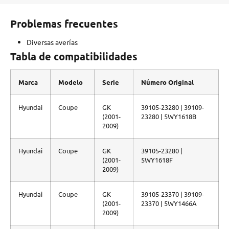
Problemas frecuentes
Diversas averías
Tabla de compatibilidades
Marca
Modelo
Serie
Número Original
Hyundai
Coupe
GK
39105-23280 | 39109-
(2001-
23280 | 5WY1618B
2009)
Hyundai
Coupe
GK
39105-23280 |
(2001-
5WY1618F
2009)
Hyundai
Coupe
GK
39105-23370 | 39109-
(2001-
23370 | 5WY1466A
2009)