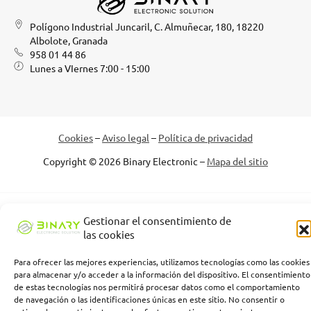
Polígono Industrial Juncaril, C. Almuñecar, 180, 18220
Albolote, Granada
958 01 44 86
Lunes a VIernes 7:00 - 15:00
Cookies
–
Aviso legal
–
Política de privacidad
Copyright © 2026 Binary Electronic –
Mapa del sitio
Binary Electronic Solution empresa beneficiaria, ha recibido una
Gestionar el consentimiento de
subvención de la Consejería de Empleo, Empresa y Trabajo
las cookies
Autónomo de la Junta de Andalucía, financiada por la Unión
Europea con cargo al Programa FSE+ Andalucía 2021-2027,
Para ofrecer las mejores experiencias, utilizamos tecnologías como las cookies
enmarcada en el Programa Emplea-T, para la inserción laboral y el
para almacenar y/o acceder a la información del dispositivo. El consentimiento
fomento de la contratación en el ámbito de la Comunidad
de estas tecnologías nos permitirá procesar datos como el comportamiento
Autónoma de Andalucía. Línea 2. Incentivo a la segunda o
de navegación o las identificaciones únicas en este sitio. No consentir o