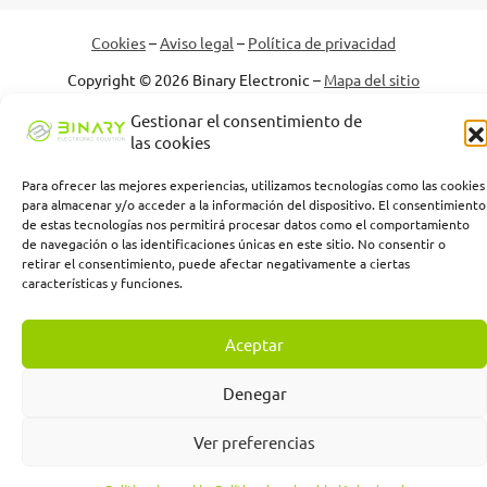
Cookies
–
Aviso legal
–
Política de privacidad
Copyright © 2026 Binary Electronic –
Mapa del sitio
Gestionar el consentimiento de
las cookies
Binary Electronic Solution empresa beneficiaria, ha recibido una
Para ofrecer las mejores experiencias, utilizamos tecnologías como las cookies
subvención de la Consejería de Empleo, Empresa y Trabajo
para almacenar y/o acceder a la información del dispositivo. El consentimiento
Autónomo de la Junta de Andalucía, financiada por la Unión
de estas tecnologías nos permitirá procesar datos como el comportamiento
Europea con cargo al Programa FSE+ Andalucía 2021-2027,
de navegación o las identificaciones únicas en este sitio. No consentir o
enmarcada en el Programa Emplea-T, para la inserción laboral y el
retirar el consentimiento, puede afectar negativamente a ciertas
fomento de la contratación en el ámbito de la Comunidad
características y funciones.
Autónoma de Andalucía. Línea 2. Incentivo a la segunda o
sucesivas contrataciones indefinidas ordinarias por parte de
personas trabajadoras autónomas, y a cualquier contratación
Aceptar
indefinida ordinaria por parte de pymes.
Denegar
Ver preferencias