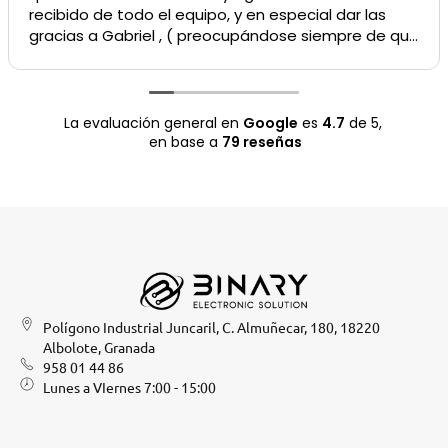
recibido de todo el equipo, y en especial dar las
gracias a Gabriel , ( preocupándose siempre de que
el resultado sea lo más satisfactorio para el
cliente).
Recomendable 100%
La evaluación general en
Google
es
4.7
de 5,
en base a
79 reseñas
Polígono Industrial Juncaril, C. Almuñecar, 180, 18220
Albolote, Granada
958 01 44 86
Lunes a VIernes 7:00 - 15:00