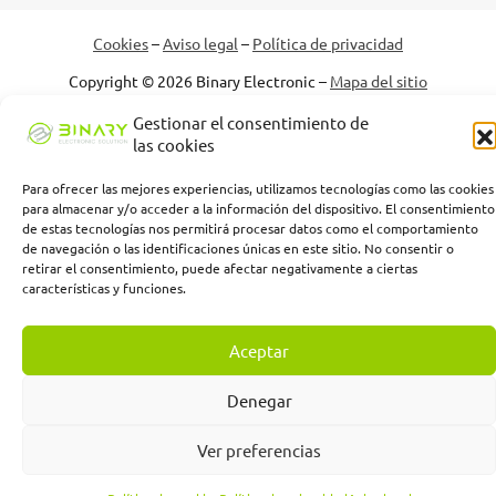
Cookies
–
Aviso legal
–
Política de privacidad
Copyright © 2026 Binary Electronic –
Mapa del sitio
Gestionar el consentimiento de
las cookies
Binary Electronic Solution empresa beneficiaria, ha recibido una
Para ofrecer las mejores experiencias, utilizamos tecnologías como las cookies
subvención de la Consejería de Empleo, Empresa y Trabajo
para almacenar y/o acceder a la información del dispositivo. El consentimiento
Autónomo de la Junta de Andalucía, financiada por la Unión
de estas tecnologías nos permitirá procesar datos como el comportamiento
Europea con cargo al Programa FSE+ Andalucía 2021-2027,
de navegación o las identificaciones únicas en este sitio. No consentir o
enmarcada en el Programa Emplea-T, para la inserción laboral y el
retirar el consentimiento, puede afectar negativamente a ciertas
fomento de la contratación en el ámbito de la Comunidad
características y funciones.
Autónoma de Andalucía. Línea 2. Incentivo a la segunda o
sucesivas contrataciones indefinidas ordinarias por parte de
personas trabajadoras autónomas, y a cualquier contratación
Aceptar
indefinida ordinaria por parte de pymes.
Denegar
Ver preferencias