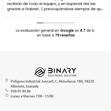
recibido de todo el equipo, y en especial dar las
gracias a Gabriel , ( preocupándose siempre de que
el resultado sea lo más satisfactorio para el
cliente).
Recomendable 100%
La evaluación general en
Google
es
4.7
de 5,
en base a
79 reseñas
Polígono Industrial Juncaril, C. Almuñecar, 180, 18220
Albolote, Granada
958 01 44 86
Lunes a VIernes 7:00 - 15:00