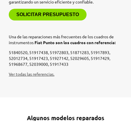
garantizando un servicio eficiente y confiable.
SOLICITAR PRESUPUESTO
Una de las reparaciones más frecuentes de los cuadros de
instrumentos
Fiat Punto son los cuadros con referencia:
51840520, 51917438, 51972803, 51871283, 51917893,
52012734, 51917423, 51927142, 52029605, 51917429,
51968677, 52039000, 51917433
Ver todas las referencias.
Algunos modelos reparados