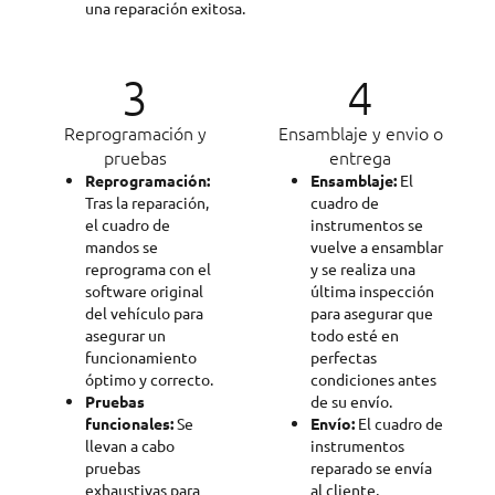
una reparación exitosa.
3
4
Reprogramación y
Ensamblaje y envio o
pruebas
entrega
Reprogramación:
Ensamblaje:
El
Tras la reparación,
cuadro de
el cuadro de
instrumentos se
mandos se
vuelve a ensamblar
reprograma con el
y se realiza una
software original
última inspección
del vehículo para
para asegurar que
asegurar un
todo esté en
funcionamiento
perfectas
óptimo y correcto.
condiciones antes
Pruebas
de su envío.
funcionales:
Se
Envío:
El cuadro de
llevan a cabo
instrumentos
pruebas
reparado se envía
exhaustivas para
al cliente,