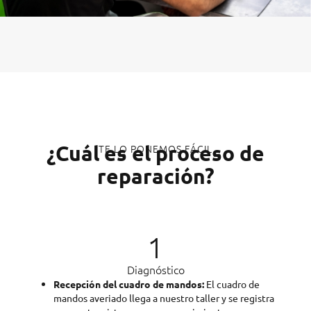
¿Cuál es el proceso de
TE LO PONEMOS FÁCIL
reparación?
1
Diagnóstico
Recepción del cuadro de mandos:
El cuadro de
mandos averiado llega a nuestro taller y se registra