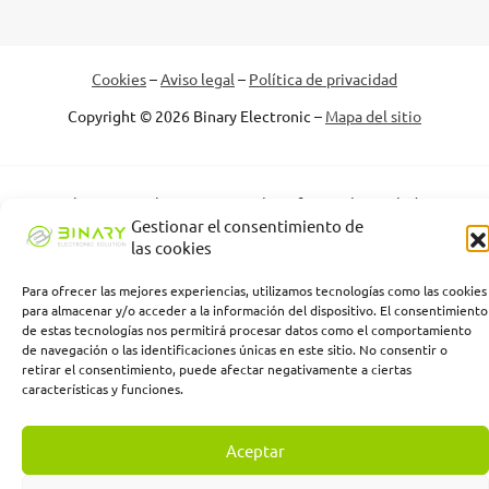
Cookies
–
Aviso legal
–
Política de privacidad
Copyright © 2026 Binary Electronic –
Mapa del sitio
Binary Electronic Solution empresa beneficiaria, ha recibido una
subvención de la Consejería de Empleo, Empresa y Trabajo
Gestionar el consentimiento de
Autónomo de la Junta de Andalucía, financiada por la Unión
las cookies
Europea con cargo al Programa FSE+ Andalucía 2021-2027,
enmarcada en el Programa Emplea-T, para la inserción laboral y el
Para ofrecer las mejores experiencias, utilizamos tecnologías como las cookies
para almacenar y/o acceder a la información del dispositivo. El consentimiento
fomento de la contratación en el ámbito de la Comunidad
de estas tecnologías nos permitirá procesar datos como el comportamiento
Autónoma de Andalucía. Línea 2. Incentivo a la segunda o
de navegación o las identificaciones únicas en este sitio. No consentir o
sucesivas contrataciones indefinidas ordinarias por parte de
retirar el consentimiento, puede afectar negativamente a ciertas
personas trabajadoras autónomas, y a cualquier contratación
características y funciones.
indefinida ordinaria por parte de pymes.
Aceptar