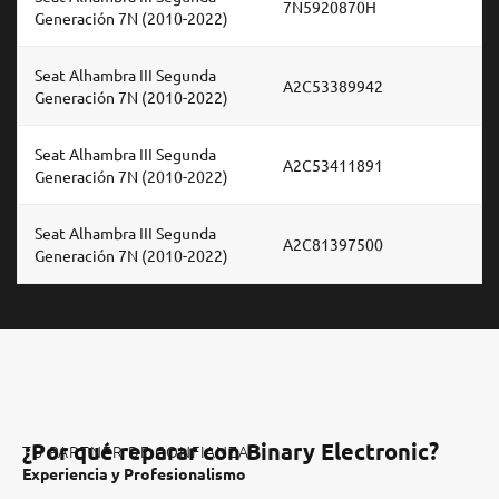
7N5920870H
Generación 7N (2010-2022)
Seat Alhambra III Segunda
A2C53389942
Generación 7N (2010-2022)
Seat Alhambra III Segunda
A2C53411891
Generación 7N (2010-2022)
Seat Alhambra III Segunda
A2C81397500
Generación 7N (2010-2022)
¿Por qué reparar con Binary Electronic?
TU PARTNER DE CONFIANZA
Experiencia y Profesionalismo