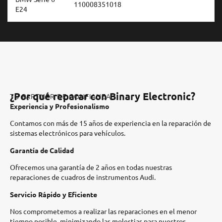
110008351018
E24
¿Por qué reparar con Binary Electronic?
TU PARTNER DE CONFIANZA
Experiencia y Profesionalismo
Contamos con más de 15 años de experiencia en la reparación de
sistemas electrónicos para vehículos.​
Garantía de Calidad
Ofrecemos una garantía de 2 años en todas nuestras
reparaciones de cuadros de instrumentos Audi.​
Servicio Rápido y Eficiente
Nos comprometemos a realizar las reparaciones en el menor
tiempo posible, minimizando las molestias para nuestros