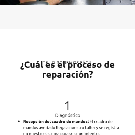
¿Cuál es el proceso de
TE LO PONEMOS FÁCIL
reparación?
1
Diagnóstico
Recepción del cuadro de mandos:
El cuadro de
mandos averiado llega a nuestro taller y se registra
en nuestro sistema para su seguimiento.