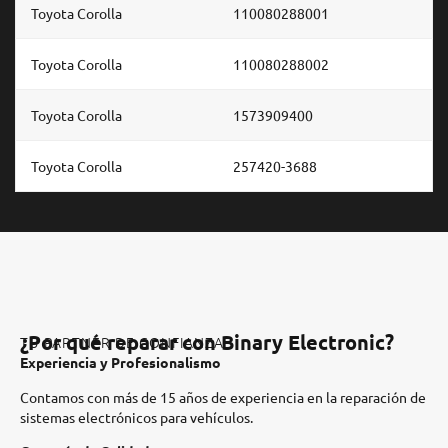
Toyota Corolla
110080288001
Toyota Corolla
110080288002
Toyota Corolla
1573909400
Toyota Corolla
257420-3688
¿Por qué reparar con Binary Electronic?
TU PARTNER DE CONFIANZA
Experiencia y Profesionalismo
Contamos con más de 15 años de experiencia en la reparación de
sistemas electrónicos para vehículos.​