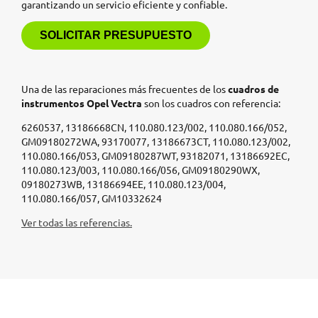
garantizando un servicio eficiente y confiable.
SOLICITAR PRESUPUESTO
Una de las reparaciones más frecuentes de los
cuadros de
instrumentos Opel Vectra
son los cuadros con referencia:
6260537, 13186668CN, 110.080.123/002, 110.080.166/052,
GM09180272WA, 93170077, 13186673CT, 110.080.123/002,
110.080.166/053, GM09180287WT, 93182071, 13186692EC,
110.080.123/003, 110.080.166/056, GM09180290WX,
09180273WB, 13186694EE, 110.080.123/004,
110.080.166/057, GM10332624
Ver todas las referencias.