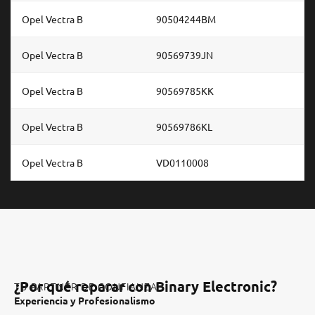
Opel Vectra B
90504244BM
Opel Vectra B
90569739JN
Opel Vectra B
90569785KK
Opel Vectra B
90569786KL
Opel Vectra B
VD0110008
¿Por qué reparar con Binary Electronic?
TU PARTNER DE CONFIANZA
Experiencia y Profesionalismo