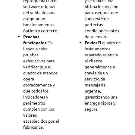
reprograma con el
y se realiza una
software original
última inspección
del vehículo para
para asegurar que
asegurar un
todo esté en
funcionamiento
perfectas
óptimo y correcto.
condiciones antes
Pruebas
de su envío.
funcionales:
Se
Envío:
El cuadro de
llevan a cabo
instrumentos
pruebas
reparado se envía
exhaustivas para
al cliente,
verificar que el
generalmente a
cuadro de mandos
través de un
opera
servicio de
correctamente y
mensajería
que todos los
urgente,
indicadores y
garantizando una
parámetros
entrega rápida y
cumplen con los
segura.
valores
establecidos por el
fabricante.