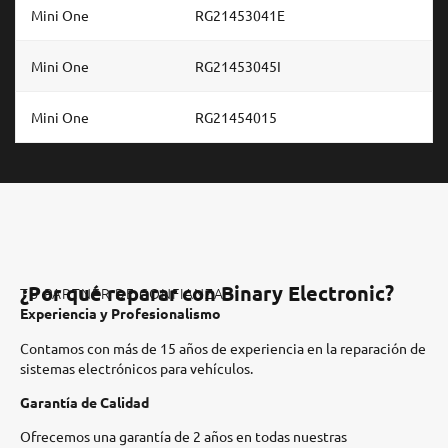
Mini One
RG21453041E
Mini One
RG21453045I
Mini One
RG21454015
¿Por qué reparar con Binary Electronic?
TU PARTNER DE CONFIANZA
Experiencia y Profesionalismo
Contamos con más de 15 años de experiencia en la reparación de
sistemas electrónicos para vehículos.​
Garantía de Calidad
Ofrecemos una garantía de 2 años en todas nuestras