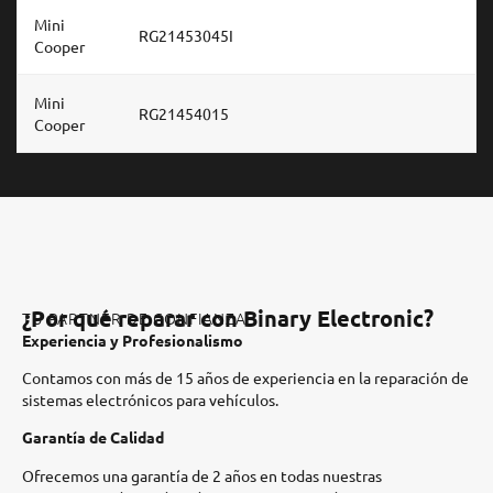
Mini
RG21453045I
Cooper
Mini
RG21454015
Cooper
¿Por qué reparar con Binary Electronic?
TU PARTNER DE CONFIANZA
Experiencia y Profesionalismo
Contamos con más de 15 años de experiencia en la reparación de
sistemas electrónicos para vehículos.​
Garantía de Calidad
Ofrecemos una garantía de 2 años en todas nuestras