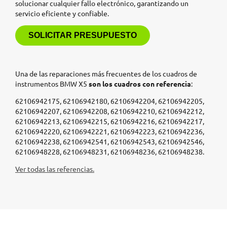
solucionar cualquier fallo electrónico, garantizando un
servicio eficiente y confiable.
SOLICITAR PRESUPUESTO
Una de las reparaciones más frecuentes de los cuadros de
instrumentos BMW X5
son los cuadros con referencia
:
62106942175, 62106942180, 62106942204, 62106942205,
62106942207, 62106942208, 62106942210, 62106942212,
62106942213, 62106942215, 62106942216, 62106942217,
62106942220, 62106942221, 62106942223, 62106942236,
62106942238, 62106942541, 62106942543, 62106942546,
62106948228, 62106948231, 62106948236, 62106948238.
Ver todas las referencias.