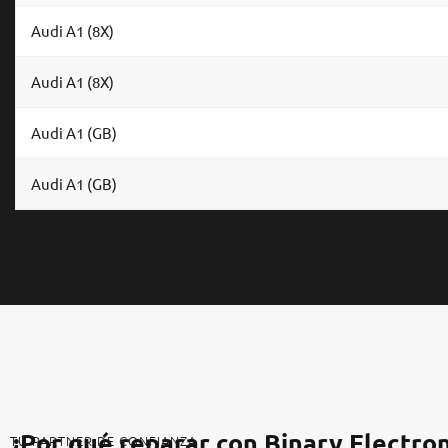
Audi A1 (8X)
Audi A1 (8X)
Audi A1 (GB)
Audi A1 (GB)
¿Por qué reparar con Binary Electron
TU PARTNER DE CONFIANZA