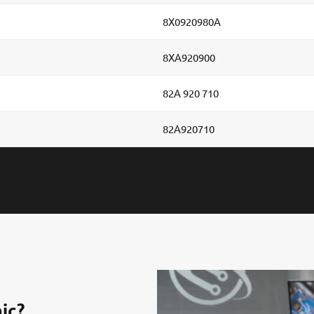
8X0920980A
8XA920900
82A 920 710
82A920710
ic?