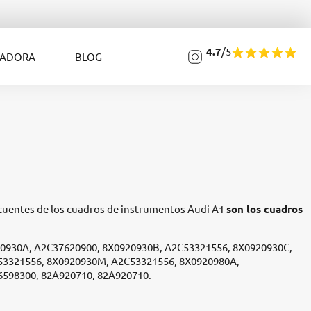
4.7
/5
LADORA
BLOG
ecuentes de los cuadros de instrumentos Audi A1
son los cuadros
0930A, A2C37620900, 8X0920930B, A2C53321556, 8X0920930C,
53321556, 8X0920930M, A2C53321556, 8X0920980A,
598300, 82A920710, 82A920710.