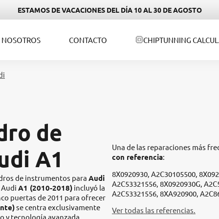
ESTAMOS DE VACACIONES DEL DÍA 10 AL 30 DE AGOSTO
NOSOTROS
CONTACTO
CHIPTUNNING CALCU
di
dro de
Una de las reparaciones más fr
udi A1
con referencia
:
8X0920930, A2C30105500, 8X092
uadros de instrumentos para
Audi
A2C53321556, 8X0920930G, A2C
l Audi
A1 (2010-2018)
incluyó la
A2C53321556, 8XA920900, A2C86
nco puertas de 2011 para ofrecer
nte)
se centra exclusivamente
Ver todas las referencias.
o y tecnología avanzada.