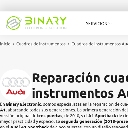
SERVICIOS
Inicio
Cuadros de Instrumentos
Cuadros de Instrumentos Au
Reparación cua
instrumentos A
En
Binary Electronic
, somos especialistas en la reparación de c
A1
, abarcando todas sus generaciones. La primera generación de
versión original de
tres puertas
, de 2010, y el
A1 Sportback
de ci
mayor practicidad y espacio. La
segunda generación (2018-prese
en el
Audi A1 Sportback
de cinco puertas, con un diseño renovad