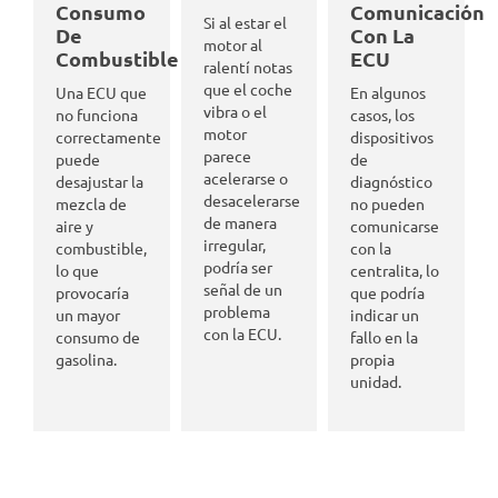
Consumo
Comunicación
Si al estar el
De
Con La
motor al
Combustible
ECU
ralentí notas
que el coche
Una ECU que
En algunos
vibra o el
no funciona
casos, los
motor
correctamente
dispositivos
parece
puede
de
acelerarse o
desajustar la
diagnóstico
desacelerarse
mezcla de
no pueden
de manera
aire y
comunicarse
irregular,
combustible,
con la
podría ser
lo que
centralita, lo
señal de un
provocaría
que podría
problema
un mayor
indicar un
con la ECU.
consumo de
fallo en la
gasolina.
propia
unidad.