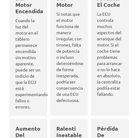
Motor
Motor
El Coche
Encendida
Si notas que
La ECU
el motor
controla
Cuando la
funciona de
muchos
luz del
manera
aspectos del
motor en el
irregular, con
arranque del
tablero
tirones, falta
motor. Si el
permanece
de potencia
coche tiene
encendida
o incluso
problemas
sin motivo
deteniéndose
para arrancar
aparente,
de forma
o no lo hace
puede ser un
inesperada,
en absoluto,
indicio de
podría ser
la centralita
que la ECU
consecuencia
podría estar
está
de una ECU
fallando.
experimentando
defectuosa.
fallos o
errores.
Aumento
Ralentí
Pérdida
Del
Inestable
De