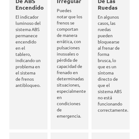
De ABS
Irregular
De Las
Encendido
Ruedas
Puedes
notar que los
El indicador
En algunos
frenos se
luminoso del
casos, las
comportan
sistema ABS
ruedas
de manera
permanece
pueden
errática, con
encendido
bloquearse
pulsaciones
en el
al frenar de
inusuales o
tablero,
forma
pérdida de
indicando un
brusca, lo
capacidad de
problema en
que es un
frenado en
el sistema
síntoma
determinadas
de frenos
directo de
situaciones,
antibloqueo.
que el
especialmente
sistema ABS
en
no está
condiciones
funcionando
de
correctamente.
emergencia.