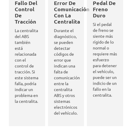
Fallo Del
Error De
Pedal De
Control
Comunicación
Freno
De
Con La
Duro
Tracción
Centralita
Si el pedal
de freno se
La centralita
Durante el
siente más
del ABS
diagnóstico,
rígido de lo
también
se pueden
normal o
está
detectar
requiere más
relacionada
códigos de
esfuerzo
con el
error que
para detener
control de
indican una
el vehículo,
tracción. Si
falta de
puede ser un
este sistema
comunicación
indicio de un
falla, podría
entre la
fallo en la
indicar un
centralita
centralita.
problema en
ABS y otros
la centralita.
sistemas
electrónicos
del vehículo.