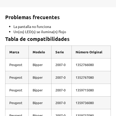
Problemas frecuentes
La pantalla no funciona
Un(os) LED(s) se ilumina(n) flojo
Tabla de compatibilidades
Marca
Modelo
Serie
Número Original
Peugeot
Bipper
2007-0
1352766080
Peugeot
Bipper
2007-0
1352767080
Peugeot
Bipper
2007-0
1359715080
Peugeot
Bipper
2007-0
1359736080
Peugeot
Bipper
2007-0
1359737080