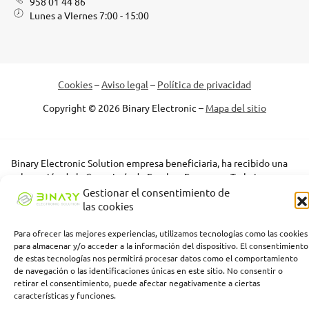
958 01 44 86
Lunes a VIernes 7:00 - 15:00
Cookies
–
Aviso legal
–
Política de privacidad
Copyright © 2026 Binary Electronic –
Mapa del sitio
Binary Electronic Solution empresa beneficiaria, ha recibido una
subvención de la Consejería de Empleo, Empresa y Trabajo
Autónomo de la Junta de Andalucía, financiada por la Unión
Gestionar el consentimiento de
Europea con cargo al Programa FSE+ Andalucía 2021-2027,
las cookies
enmarcada en el Programa Emplea-T, para la inserción laboral y el
fomento de la contratación en el ámbito de la Comunidad
Para ofrecer las mejores experiencias, utilizamos tecnologías como las cookies
Autónoma de Andalucía. Línea 2. Incentivo a la segunda o
para almacenar y/o acceder a la información del dispositivo. El consentimiento
de estas tecnologías nos permitirá procesar datos como el comportamiento
sucesivas contrataciones indefinidas ordinarias por parte de
de navegación o las identificaciones únicas en este sitio. No consentir o
personas trabajadoras autónomas, y a cualquier contratación
retirar el consentimiento, puede afectar negativamente a ciertas
indefinida ordinaria por parte de pymes.
características y funciones.