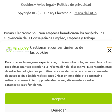
Cookies
–
Aviso legal
–
Política de privacidad
Copyright © 2026 Binary Electronic –
Mapa del sitio
Binary Electronic Solution empresa beneficiaria, ha recibido una
subvención de la Consejería de Empleo, Empresa y Trabajo
Autónomo de la Junta de Andalucía, financiada por la Unión
Gestionar el consentimiento de
Europea con cargo al Programa FSE+ Andalucía 2021-2027,
las cookies
enmarcada en el Programa Emplea-T, para la inserción laboral y el
fomento de la contratación en el ámbito de la Comunidad
Para ofrecer las mejores experiencias, utilizamos tecnologías como las cookies
Autónoma de Andalucía. Línea 2. Incentivo a la segunda o
para almacenar y/o acceder a la información del dispositivo. El consentimiento
sucesivas contrataciones indefinidas ordinarias por parte de
de estas tecnologías nos permitirá procesar datos como el comportamiento
personas trabajadoras autónomas, y a cualquier contratación
de navegación o las identificaciones únicas en este sitio. No consentir o
indefinida ordinaria por parte de pymes.
retirar el consentimiento, puede afectar negativamente a ciertas
características y funciones.
Aceptar
Denegar