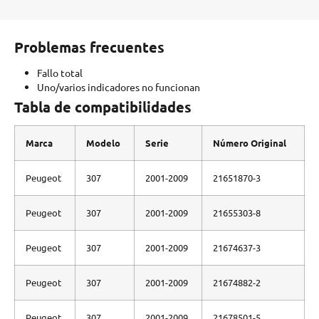
Problemas frecuentes
Fallo total
Uno/varios indicadores no funcionan
Tabla de compatibilidades
Marca
Modelo
Serie
Número Original
Peugeot
307
2001-2009
21651870-3
Peugeot
307
2001-2009
21655303-8
Peugeot
307
2001-2009
21674637-3
Peugeot
307
2001-2009
21674882-2
Peugeot
307
2001-2009
21678501-5