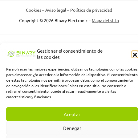
Cookies
–
Aviso legal
–
Política de privacidad
Copyright © 2026 Binary Electronic –
Mapa del sitio
Binary Electronic Solution empresa beneficiaria, ha recibido una
Gestionar el consentimiento de
subvención de la Consejería de Empleo, Empresa y Trabajo
las cookies
Autónomo de la Junta de Andalucía, financiada por la Unión
Europea con cargo al Programa FSE+ Andalucía 2021-2027,
Para ofrecer las mejores experiencias, utilizamos tecnologías como las cookies
enmarcada en el Programa Emplea-T, para la inserción laboral y el
para almacenar y/o acceder a la información del dispositivo. El consentimiento
fomento de la contratación en el ámbito de la Comunidad
de estas tecnologías nos permitirá procesar datos como el comportamiento
Autónoma de Andalucía. Línea 2. Incentivo a la segunda o
de navegación o las identificaciones únicas en este sitio. No consentir o
sucesivas contrataciones indefinidas ordinarias por parte de
retirar el consentimiento, puede afectar negativamente a ciertas
personas trabajadoras autónomas, y a cualquier contratación
características y funciones.
indefinida ordinaria por parte de pymes.
Aceptar
Denegar