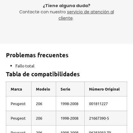
¿Tiene alguna duda?
Contacte con nuestro
servicio de atención al
cliente
.
Problemas frecuentes
Fallo total
Tabla de compatibilidades
Marca
Modelo
Serie
Número Original
Peugeot
206
1998-2008
001811227
Peugeot
206
1998-2008
21667390-5
Peugeot
206
1998-2008
96283050 ZR