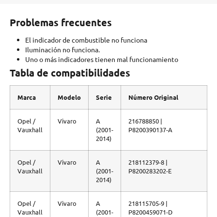
Problemas frecuentes
El indicador de combustible no funciona
Iluminación no funciona.
Uno o más indicadores tienen mal funcionamiento
Tabla de compatibilidades
Marca
Modelo
Serie
Número Original
Opel /
Vivaro
A
216788850 |
Vauxhall
(2001-
P8200390137-A
2014)
Opel /
Vivaro
A
218112379-8 |
Vauxhall
(2001-
P8200283202-E
2014)
Opel /
Vivaro
A
218115705-9 |
Vauxhall
(2001-
P8200459071-D