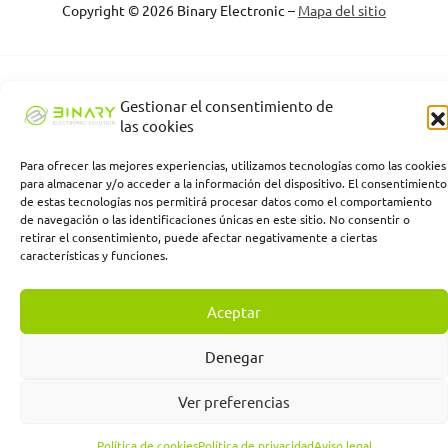
Copyright © 2026 Binary Electronic –
Mapa del sitio
Binary Electronic Solution empresa beneficiaria, ha recibido una
Gestionar el consentimiento de
subvención de la Consejería de Empleo, Empresa y Trabajo
las cookies
Autónomo de la Junta de Andalucía, financiada por la Unión
Europea con cargo al Programa FSE+ Andalucía 2021-2027,
Para ofrecer las mejores experiencias, utilizamos tecnologías como las cookies
enmarcada en el Programa Emplea-T, para la inserción laboral y el
para almacenar y/o acceder a la información del dispositivo. El consentimiento
fomento de la contratación en el ámbito de la Comunidad
de estas tecnologías nos permitirá procesar datos como el comportamiento
Autónoma de Andalucía. Línea 2. Incentivo a la segunda o
de navegación o las identificaciones únicas en este sitio. No consentir o
sucesivas contrataciones indefinidas ordinarias por parte de
retirar el consentimiento, puede afectar negativamente a ciertas
personas trabajadoras autónomas, y a cualquier contratación
características y funciones.
indefinida ordinaria por parte de pymes.
Aceptar
Denegar
Ver preferencias
Política de cookies
Política de privacidad
Aviso legal