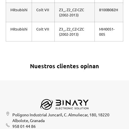
Mitsubishi
Colt VII
Z3_, Z2_CZ-CZC
8100B082H
(2002-2013)
Mitsubishi
Colt VII
Z3_, Z2_CZ-CZC
MM0051-
(2002-2013)
005
Nuestros clientes opinan
Polígono Industrial Juncaril, C. Almuñecar, 180, 18220
Albolote, Granada
958 01 44 86