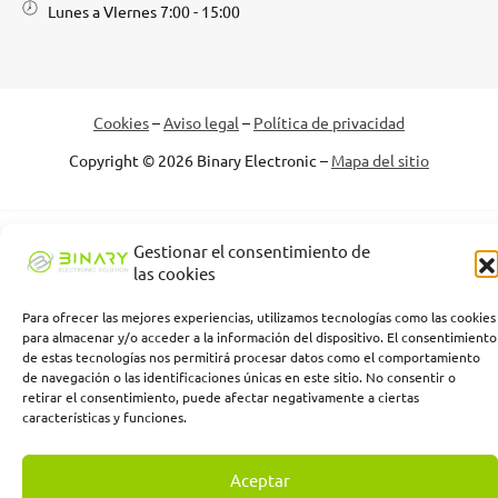
Lunes a VIernes 7:00 - 15:00
Cookies
–
Aviso legal
–
Política de privacidad
Copyright © 2026 Binary Electronic –
Mapa del sitio
Binary Electronic Solution empresa beneficiaria, ha recibido una
Gestionar el consentimiento de
subvención de la Consejería de Empleo, Empresa y Trabajo
las cookies
Autónomo de la Junta de Andalucía, financiada por la Unión
Europea con cargo al Programa FSE+ Andalucía 2021-2027,
Para ofrecer las mejores experiencias, utilizamos tecnologías como las cookies
enmarcada en el Programa Emplea-T, para la inserción laboral y el
para almacenar y/o acceder a la información del dispositivo. El consentimiento
de estas tecnologías nos permitirá procesar datos como el comportamiento
fomento de la contratación en el ámbito de la Comunidad
de navegación o las identificaciones únicas en este sitio. No consentir o
Autónoma de Andalucía. Línea 2. Incentivo a la segunda o
retirar el consentimiento, puede afectar negativamente a ciertas
sucesivas contrataciones indefinidas ordinarias por parte de
características y funciones.
personas trabajadoras autónomas, y a cualquier contratación
indefinida ordinaria por parte de pymes.
Aceptar