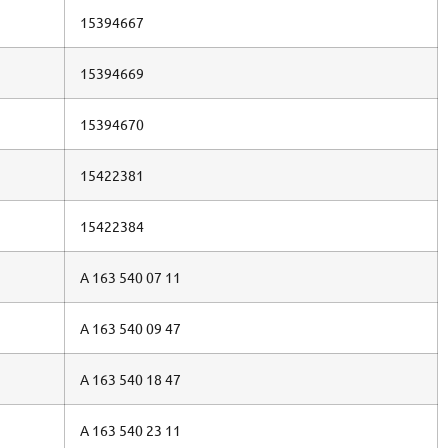
15394667
15394669
15394670
15422381
15422384
A 163 540 07 11
A 163 540 09 47
A 163 540 18 47
A 163 540 23 11