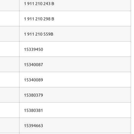
1 911 210 243 B
1 911 210 298 B
1 911 210 559B
15339450
15340087
15340089
15380379
15380381
15394663