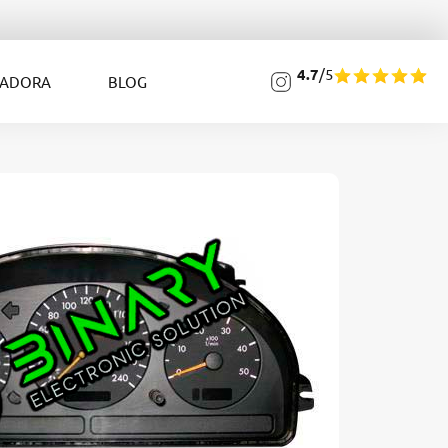
4.7
/5
LADORA
BLOG