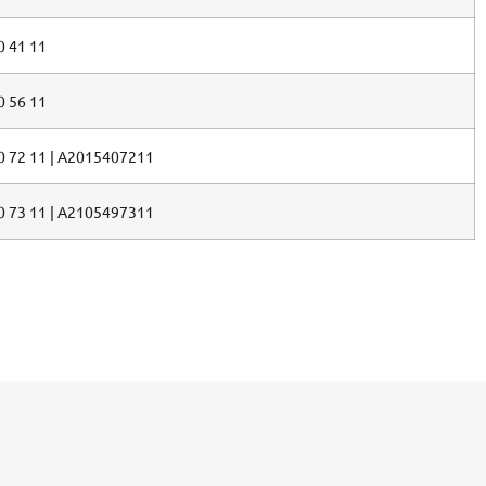
0 41 11
0 56 11
0 72 11 | A2015407211
0 73 11 | A2105497311