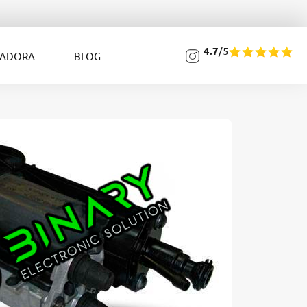
4.7
/5
LADORA
BLOG