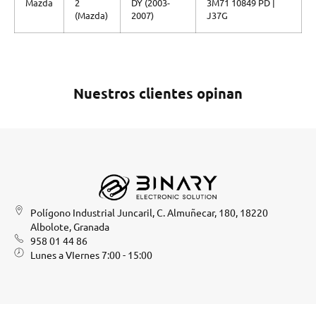
Mazda
2
DY (2003-
3M71 10849 PD |
(Mazda)
2007)
J37G
Nuestros clientes opinan
Polígono Industrial Juncaril, C. Almuñecar, 180, 18220
Albolote, Granada
958 01 44 86
Lunes a VIernes 7:00 - 15:00