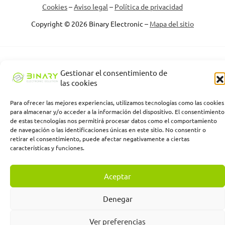
Cookies
–
Aviso legal
–
Política de privacidad
Copyright © 2026 Binary Electronic –
Mapa del sitio
Binary Electronic Solution empresa beneficiaria, ha recibido una
Gestionar el consentimiento de
subvención de la Consejería de Empleo, Empresa y Trabajo
las cookies
Autónomo de la Junta de Andalucía, financiada por la Unión
Europea con cargo al Programa FSE+ Andalucía 2021-2027,
Para ofrecer las mejores experiencias, utilizamos tecnologías como las cookies
enmarcada en el Programa Emplea-T, para la inserción laboral y el
para almacenar y/o acceder a la información del dispositivo. El consentimiento
fomento de la contratación en el ámbito de la Comunidad
de estas tecnologías nos permitirá procesar datos como el comportamiento
Autónoma de Andalucía. Línea 2. Incentivo a la segunda o
de navegación o las identificaciones únicas en este sitio. No consentir o
sucesivas contrataciones indefinidas ordinarias por parte de
retirar el consentimiento, puede afectar negativamente a ciertas
personas trabajadoras autónomas, y a cualquier contratación
características y funciones.
indefinida ordinaria por parte de pymes.
Aceptar
Denegar
Ver preferencias