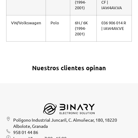
(1994-
CF |
2001)
IAW4AV.VA
VW/Volkswagen
Polo
6N / 6K
036 906 014 R
(1994-
| IAW4AV.VE
2001)
Nuestros clientes opinan
Polígono Industrial Juncaril, C. Almuñecar, 180, 18220
Albolote, Granada
958 01 44 86