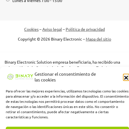
Lunes a VIernes 7:00 - 15:00
Cookies
–
Aviso legal
–
Política de privacidad
Copyright © 2026 Binary Electronic –
Mapa del sitio
Binary Electronic Solution empresa beneficiaria, ha recibido una
subvención de la Consejería de Empleo, Empresa y Trabajo
Autónomo de la Junta de Andalucía, financiada por la Unión
Gestionar el consentimiento de
Europea con cargo al Programa FSE+ Andalucía 2021-2027,
las cookies
enmarcada en el Programa Emplea-T, para la inserción laboral y el
fomento de la contratación en el ámbito de la Comunidad
Para ofrecer las mejores experiencias, utilizamos tecnologías como las cookies
Autónoma de Andalucía. Línea 2. Incentivo a la segunda o
para almacenar y/o acceder a la información del dispositivo. El consentimiento
de estas tecnologías nos permitirá procesar datos como el comportamiento
sucesivas contrataciones indefinidas ordinarias por parte de
de navegación o las identificaciones únicas en este sitio. No consentir o
personas trabajadoras autónomas, y a cualquier contratación
retirar el consentimiento, puede afectar negativamente a ciertas
indefinida ordinaria por parte de pymes.
características y funciones.