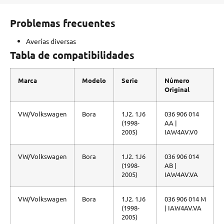
Problemas frecuentes
Averías diversas
Tabla de compatibilidades
Marca
Modelo
Serie
Número
Original
VW/Volkswagen
Bora
1J2. 1J6
036 906 014
(1998-
AA |
2005)
IAW4AV.V0
VW/Volkswagen
Bora
1J2. 1J6
036 906 014
(1998-
AB |
2005)
IAW4AV.VA
VW/Volkswagen
Bora
1J2. 1J6
036 906 014 M
(1998-
| IAW4AV.VA
2005)