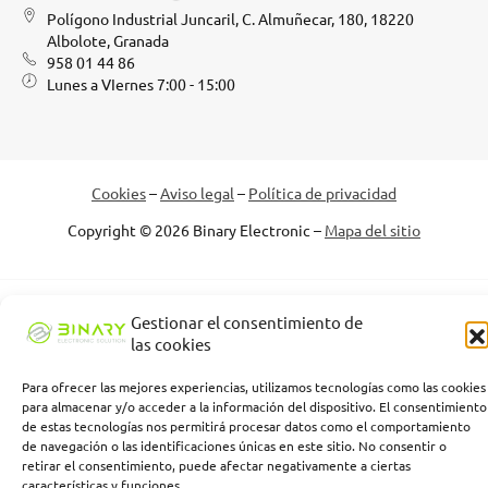
Polígono Industrial Juncaril, C. Almuñecar, 180, 18220
Albolote, Granada
958 01 44 86
Lunes a VIernes 7:00 - 15:00
Cookies
–
Aviso legal
–
Política de privacidad
Copyright © 2026 Binary Electronic –
Mapa del sitio
Binary Electronic Solution empresa beneficiaria, ha recibido una
Gestionar el consentimiento de
subvención de la Consejería de Empleo, Empresa y Trabajo
las cookies
Autónomo de la Junta de Andalucía, financiada por la Unión
Europea con cargo al Programa FSE+ Andalucía 2021-2027,
Para ofrecer las mejores experiencias, utilizamos tecnologías como las cookies
enmarcada en el Programa Emplea-T, para la inserción laboral y el
para almacenar y/o acceder a la información del dispositivo. El consentimiento
fomento de la contratación en el ámbito de la Comunidad
de estas tecnologías nos permitirá procesar datos como el comportamiento
de navegación o las identificaciones únicas en este sitio. No consentir o
Autónoma de Andalucía. Línea 2. Incentivo a la segunda o
retirar el consentimiento, puede afectar negativamente a ciertas
sucesivas contrataciones indefinidas ordinarias por parte de
características y funciones.