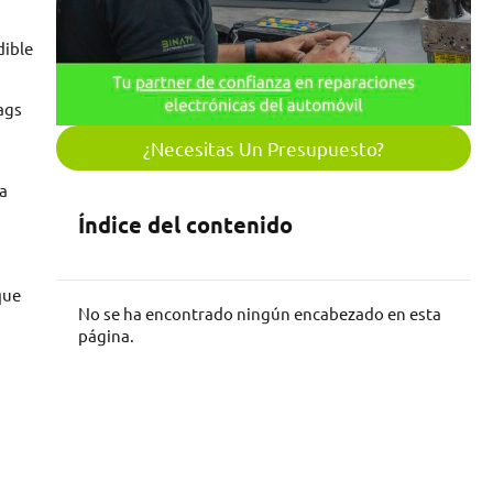
dible
ags
¿Necesitas Un Presupuesto?
na
Índice del contenido
que
No se ha encontrado ningún encabezado en esta
página.