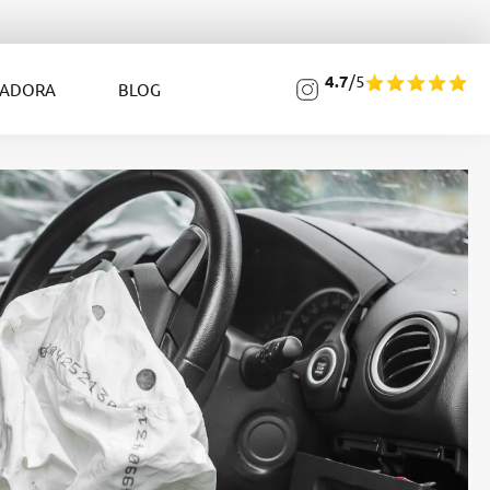
4.7
/5
LADORA
BLOG