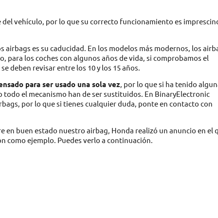
 del vehículo, por lo que su correcto funcionamiento es imprescin
 airbags es su caducidad. En los modelos más modernos, los airb
rgo, para los coches con algunos años de vida, si comprobamos el
e deben revisar entre los 10 y los 15 años.
pensado para ser usado una sola vez
, por lo que si ha tenido algu
mo todo el mecanismo han de ser sustituidos. En BinaryElectronic
rbags, por lo que si tienes cualquier duda, ponte en contacto con
e en buen estado nuestro airbag, Honda realizó un anuncio en el 
ón como ejemplo. Puedes verlo a continuación.