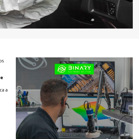
os
de
ca a