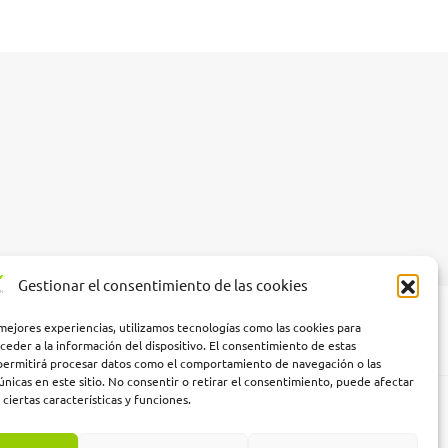
Gestionar el consentimiento de las cookies
 mejores experiencias, utilizamos tecnologías como las cookies para
ceder a la información del dispositivo. El consentimiento de estas
permitirá procesar datos como el comportamiento de navegación o las
únicas en este sitio. No consentir o retirar el consentimiento, puede afectar
ciertas características y funciones.
ndalucía, financiada por la Unión Europea con cargo al Programa FSE+
noma de Andalucía. Línea 2. Incentivo a la segunda o sucesivas