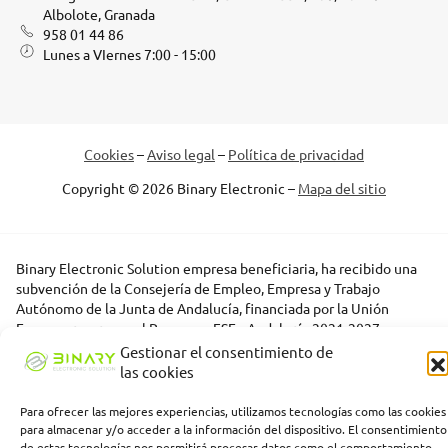
Albolote, Granada
958 01 44 86
Lunes a VIernes 7:00 - 15:00
Cookies
–
Aviso legal
–
Política de privacidad
Copyright © 2026 Binary Electronic –
Mapa del sitio
Binary Electronic Solution empresa beneficiaria, ha recibido una
subvención de la Consejería de Empleo, Empresa y Trabajo
Autónomo de la Junta de Andalucía, financiada por la Unión
Europea con cargo al Programa FSE+ Andalucía 2021-2027,
enmarcada en el Programa Emplea-T, para la inserción laboral y el
Gestionar el consentimiento de
fomento de la contratación en el ámbito de la Comunidad
las cookies
Autónoma de Andalucía. Línea 2. Incentivo a la segunda o
sucesivas contrataciones indefinidas ordinarias por parte de
Para ofrecer las mejores experiencias, utilizamos tecnologías como las cookies
personas trabajadoras autónomas, y a cualquier contratación
para almacenar y/o acceder a la información del dispositivo. El consentimiento
indefinida ordinaria por parte de pymes.
de estas tecnologías nos permitirá procesar datos como el comportamiento