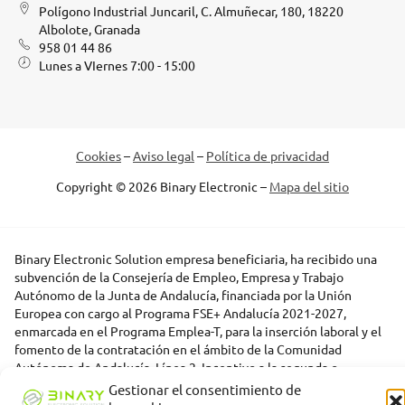
Polígono Industrial Juncaril, C. Almuñecar, 180, 18220
Albolote, Granada
958 01 44 86
Lunes a VIernes 7:00 - 15:00
Cookies
–
Aviso legal
–
Política de privacidad
Copyright © 2026 Binary Electronic –
Mapa del sitio
Binary Electronic Solution empresa beneficiaria, ha recibido una
subvención de la Consejería de Empleo, Empresa y Trabajo
Autónomo de la Junta de Andalucía, financiada por la Unión
Europea con cargo al Programa FSE+ Andalucía 2021-2027,
enmarcada en el Programa Emplea-T, para la inserción laboral y el
fomento de la contratación en el ámbito de la Comunidad
Autónoma de Andalucía. Línea 2. Incentivo a la segunda o
sucesivas contrataciones indefinidas ordinarias por parte de
Gestionar el consentimiento de
personas trabajadoras autónomas, y a cualquier contratación