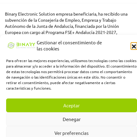
Binary Electronic Solution empresa beneficiaria, ha recibido una
subvención de la Consejería de Empleo, Empresa y Trabajo
Autónomo de la Junta de Andalucía, financiada por la Unión
Europea con cargo al Programa FSE+ Andalucía 2021-2027,
enmarcada en el Programa Emplea-T, para la inserción laboral y el
Gestionar el consentimiento de
fomento de la contratación en el ámbito de la Comunidad
las cookies
Autónoma de Andalucía. Línea 2. Incentivo a la segunda o
sucesivas contrataciones indefinidas ordinarias por parte de
Para ofrecer las mejores experiencias, utilizamos tecnologías como las cookies
personas trabajadoras autónomas, y a cualquier contratación
para almacenar y/o acceder a la información del dispositivo. El consentimiento
indefinida ordinaria por parte de pymes.
de estas tecnologías nos permitirá procesar datos como el comportamiento
de navegación o las identificaciones únicas en este sitio. No consentir o
retirar el consentimiento, puede afectar negativamente a ciertas
características y funciones.
Aceptar
Denegar
Ver preferencias