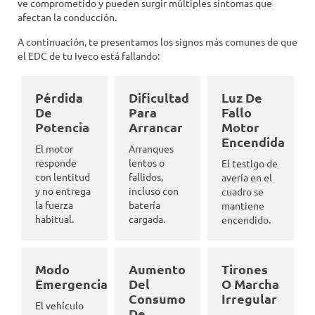
ve comprometido y pueden surgir múltiples síntomas que
afectan la conducción.
A continuación, te presentamos los signos más comunes de que
el EDC de tu Iveco está fallando:
Pérdida
Dificultad
Luz De
De
Para
Fallo
Potencia
Arrancar
Motor
Encendida
El motor
Arranques
responde
lentos o
El testigo de
con lentitud
fallidos,
avería en el
y no entrega
incluso con
cuadro se
la fuerza
batería
mantiene
habitual.
cargada.
encendido.
Modo
Aumento
Tirones
Emergencia
Del
O Marcha
Consumo
Irregular
El vehículo
De