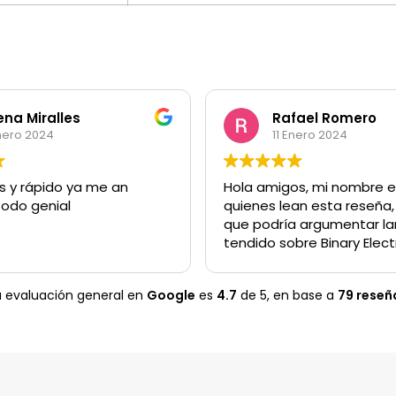
ena Miralles
Rafael Romero
nero 2024
11 Enero 2024
 y rápido ya me an
Hola amigos, mi nombre e
rreglado todo genial
quienes lean esta reseña, decirle
que podría argumentar la
tendido sobre Binary Elect
Como profesionales más
eficientes, como persona
a evaluación general en
Google
es
4.7
de 5,
en base a
79 reseñ
y muy cercanos. Nada má
sus instalaciones ya encu
algunos de este equipo d
dándote la atención.
Decir que después de dos