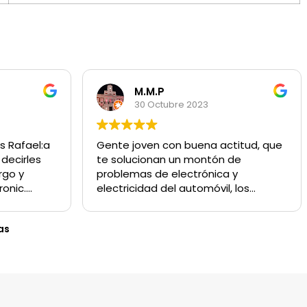
M.M.P
30 Octubre 2023
s Rafael:a
Gente joven con buena actitud, que
s
te solucionan un montón de
rgo y
problemas de electrónica y
ronic.
electricidad del automóvil, los
 que
mejores de Granada.
s, amables
as
s entras en
entras a
e personas
 intentos