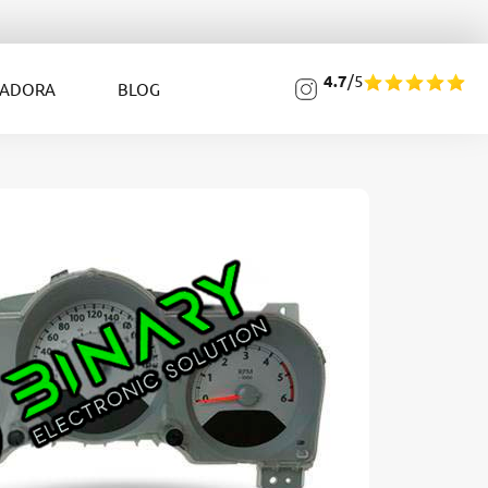
4.7
/5
LADORA
BLOG