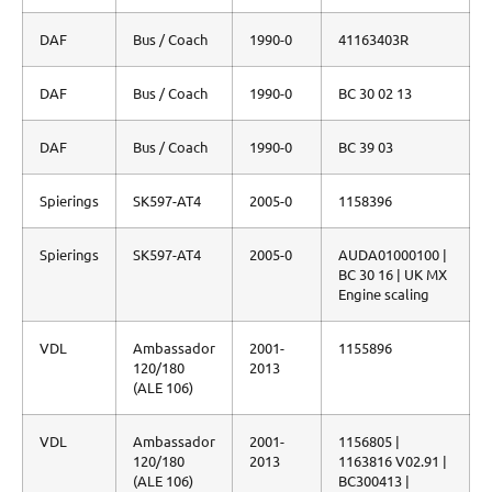
DAF
Bus / Coach
1990-0
41163403R
DAF
Bus / Coach
1990-0
BC 30 02 13
DAF
Bus / Coach
1990-0
BC 39 03
Spierings
SK597-AT4
2005-0
1158396
Spierings
SK597-AT4
2005-0
AUDA01000100 |
BC 30 16 | UK MX
Engine scaling
VDL
Ambassador
2001-
1155896
120/180
2013
(ALE 106)
VDL
Ambassador
2001-
1156805 |
120/180
2013
1163816 V02.91 |
(ALE 106)
BC300413 |